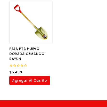
PALA PTA HUEVO
DORADA C/MANGO
RAYUN
0
$
5.469
out
of
Agregar Al Carrito
5