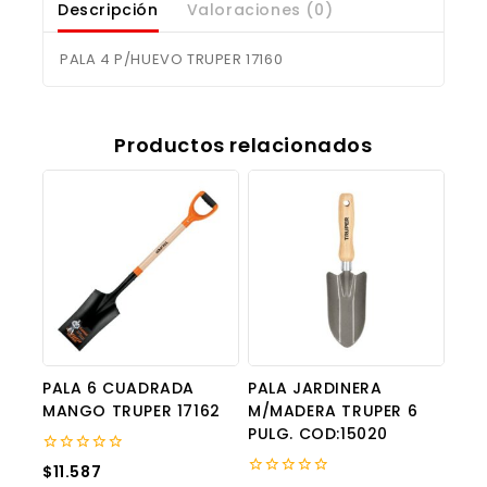
Descripción
Valoraciones (0)
PALA 4 P/HUEVO TRUPER 17160
Productos relacionados
PALA 6 CUADRADA
PALA JARDINERA
MANGO TRUPER 17162
M/MADERA TRUPER 6
PULG. COD:15020
0
$
11.587
out