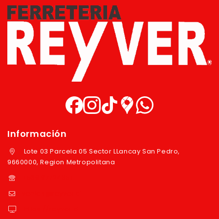
Información
Lote 03 Parcela 05 Sector LLancay San Pedro,
9660000, Region Metropolitana
+569 97724351
ventas@reyver.cl
https://reyver.cl