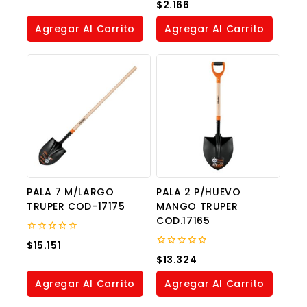
0
$
2.166
of
out
5
of
Agregar Al Carrito
Agregar Al Carrito
5
PALA 7 M/LARGO
PALA 2 P/HUEVO
TRUPER COD-17175
MANGO TRUPER
COD.17165
0
$
15.151
out
0
$
13.324
of
out
5
of
Agregar Al Carrito
Agregar Al Carrito
5