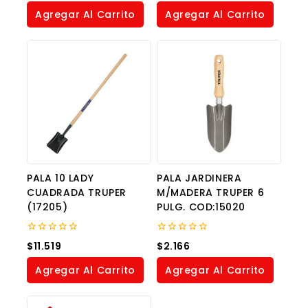
of
of
Agregar Al Carrito
Agregar Al Carrito
5
5
PALA 10 LADY
PALA JARDINERA
CUADRADA TRUPER
M/MADERA TRUPER 6
(17205)
PULG. COD:15020
0
0
$
11.519
$
2.166
out
out
of
of
Agregar Al Carrito
Agregar Al Carrito
5
5