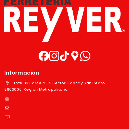
Información
Lote 03 Parcela 05 Sector LLancay San Pedro,
9660000, Region Metropolitana
+569 97724351
ventas@reyver.cl
https://reyver.cl