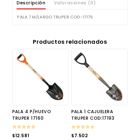
Descripción
Valoraciones (0)
PALA 7 M/LARGO TRUPER COD-17175
Productos relacionados
PALA 4 P/HUEVO
PALA 1 CAJUELERA
TRUPER 17160
TRUPER COD:17193
0
0
$
12.581
$
7.502
out
out