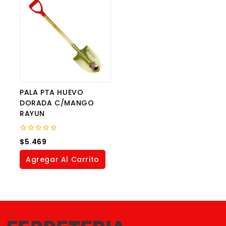
PALA PTA HUEVO
DORADA C/MANGO
RAYUN
0
$
5.469
out
of
Agregar Al Carrito
5