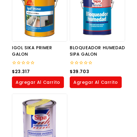
IGOL SIKA PRIMER
BLOQUEADOR HUMEDAD
GALON
SIPA GALON
0
0
$
23.317
$
39.703
out
out
of
of
Agregar Al Carrito
Agregar Al Carrito
5
5