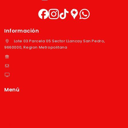
Información
Lote 03 Parcela 05 Sector LLancay San Pedro,
9660000, Region Metropolitana
+569 97724351
ventas@reyver.cl
https://reyver.cl
Menú
Inicio
Quienes Somos
Política de privacidad
Términos y condiciones