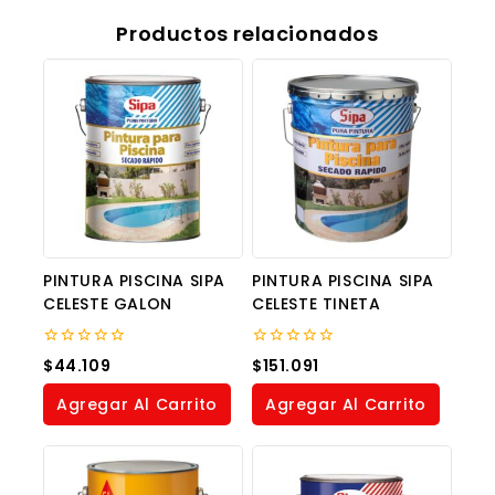
Productos relacionados
PINTURA PISCINA SIPA
PINTURA PISCINA SIPA
CELESTE GALON
CELESTE TINETA
0
0
$
44.109
$
151.091
out
out
of
of
Agregar Al Carrito
Agregar Al Carrito
5
5