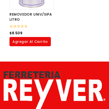
REMOVEDOR UNIV/SIPA
LITRO
0
$
8.509
out
of
Agregar Al Carrito
5