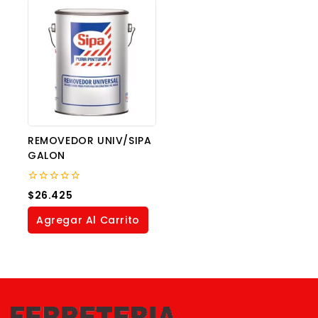
REMOVEDOR UNIV/SIPA
GALON
0
$
26.425
out
of
Agregar Al Carrito
5