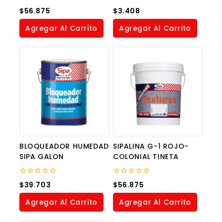
0
0
$
56.875
$
3.408
out
out
of
of
Agregar Al Carrito
Agregar Al Carrito
5
5
BLOQUEADOR HUMEDAD
SIPALINA G-1 ROJO-
SIPA GALON
COLONIAL TINETA
0
0
$
39.703
$
56.875
out
out
of
of
Agregar Al Carrito
Agregar Al Carrito
5
5