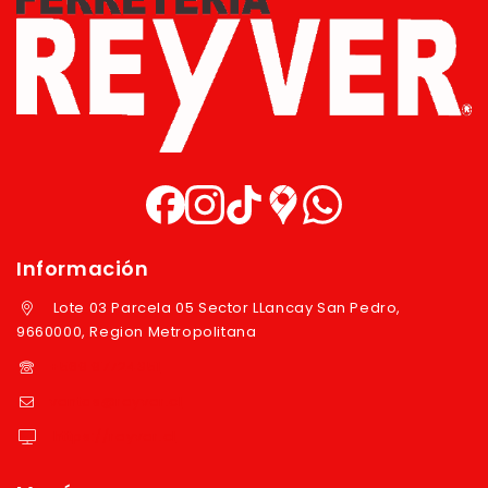
Información
Lote 03 Parcela 05 Sector LLancay San Pedro,
9660000, Region Metropolitana
+569 97724351
ventas@reyver.cl
https://reyver.cl