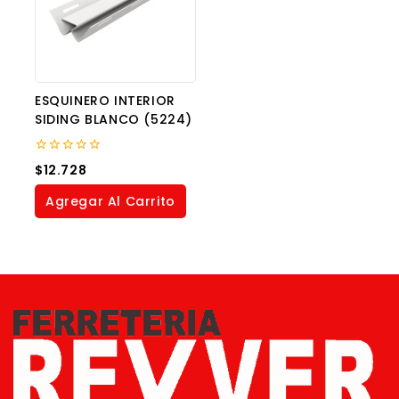
ESQUINERO INTERIOR
SIDING BLANCO (5224)
0
$
12.728
out
of
Agregar Al Carrito
5