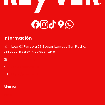
Información
Lote 03 Parcela 05 Sector LLancay San Pedro,
9660000, Region Metropolitana
+569 97724351
ventas@reyver.cl
https://reyver.cl
Menú
Inicio
Quienes Somos