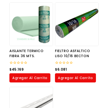
AISLANTE TERMICO
FIELTRO ASFALTICO
FIBRA 36 MTS.
LISO 10/16 BECTON
0
0
$
45.169
$
6.081
out
out
of
of
Agregar Al Carrito
Agregar Al Carrito
5
5