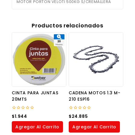
MOTOR PORTON VELOTI 500KG S/CREMALLERA
Productos relacionados
CINTA PARA JUNTAS
CADENA MOTOS 1.3 M-
20MTS
210 ESP16
0
0
$
1.944
$
24.885
out
out
of
of
Agregar Al Carrito
Agregar Al Carrito
5
5