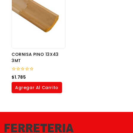
CORNISA PINO 13X43
3MT
0
$
1.785
out
of
Agregar Al Carrito
5