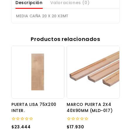
Descripción
Valoraciones (0)
MEDIA CAÑA 20 X 20 X3MT
Productos relacionados
PUERTA LISA 75X200
MARCO PUERTA 2X4
INTER.
40X90MM (MLD-017)
0
0
$
23.444
$
17.930
out
out