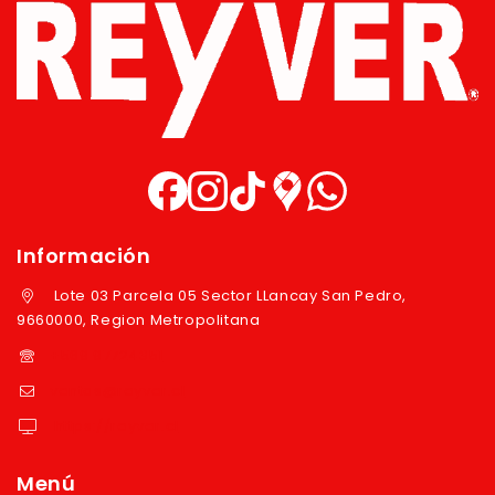
Información
Lote 03 Parcela 05 Sector LLancay San Pedro,
9660000, Region Metropolitana
+569 97724351
ventas@reyver.cl
https://reyver.cl
Menú