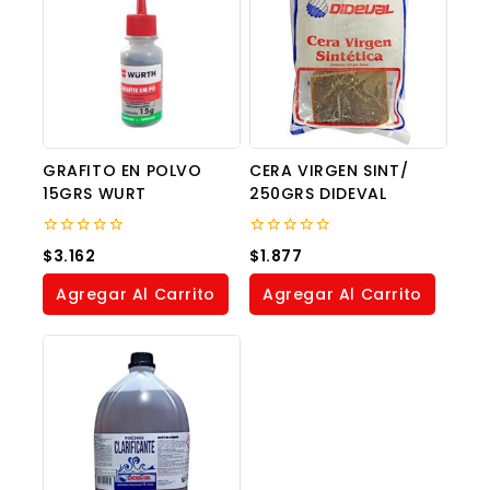
GRAFITO EN POLVO
CERA VIRGEN SINT/
15GRS WURT
250GRS DIDEVAL
0
0
$
3.162
$
1.877
out
out
of
of
Agregar Al Carrito
Agregar Al Carrito
5
5