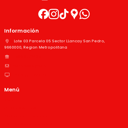
Información
Lote 03 Parcela 05 Sector LLancay San Pedro,
9660000, Region Metropolitana
+569 97724351
ventas@reyver.cl
https://reyver.cl
Menú
Inicio
Quienes Somos
Política de privacidad
Términos y condiciones