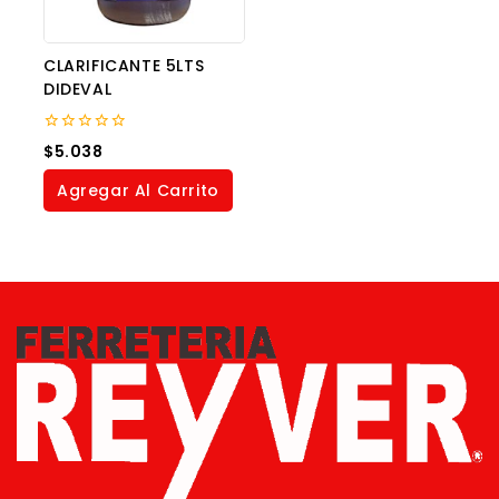
CLARIFICANTE 5LTS
DIDEVAL
0
$
5.038
out
of
Agregar Al Carrito
5