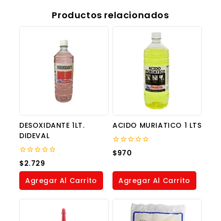
Productos relacionados
DESOXIDANTE 1LT.
ACIDO MURIATICO 1 LTS
DIDEVAL
0
$
970
out
0
$
2.729
of
out
5
of
Agregar Al Carrito
Agregar Al Carrito
5