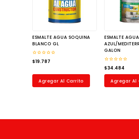
ESMALTE AGUA SOQUINA
ESMALTE AGUA
BLANCO GL
AZUL/MEDITER
GALON
0
$
19.787
out
0
$
34.484
of
out
5
of
5
Agregar Al Carrito
Agregar Al 