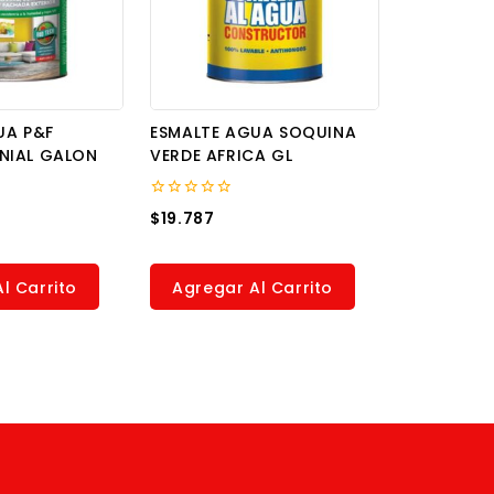
UA P&F
ESMALTE AGUA SOQUINA
NIAL GALON
VERDE AFRICA GL
0
$
19.787
out
of
5
l Carrito
Agregar Al Carrito