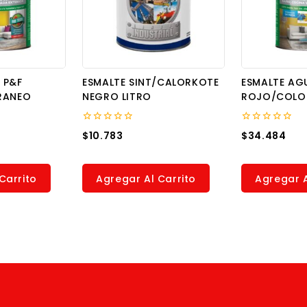
 P&F
ESMALTE SINT/CALORKOTE
ESMALTE AG
RANEO
NEGRO LITRO
ROJO/COLO
0
0
$
10.783
$
34.484
out
out
of
of
5
5
Carrito
Agregar Al Carrito
Agregar A