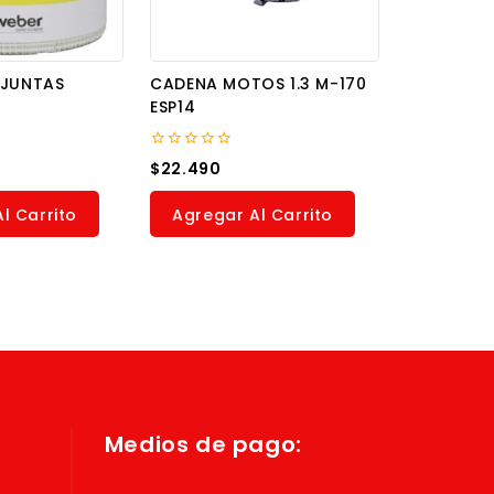
 JUNTAS
CADENA MOTOS 1.3 M-170
ESP14
0
$
22.490
out
of
5
l Carrito
Agregar Al Carrito
Medios de pago: