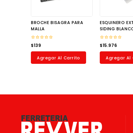
BROCHE BISAGRA PARA
ESQUINERO EX
MALLA
SIDING BLANC
0
0
$
139
$
15.976
out
out
of
of
5
5
Agregar Al Carrito
Agregar Al 