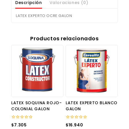
Descripción
Valoraciones (0)
LATEX EXPERTO OCRE GALON
Productos relacionados
LATEX SOQUINA ROJO-
LATEX EXPERTO BLANCO
COLONIAL GALON
GALON
0
0
$
7.305
$
16.940
out
out