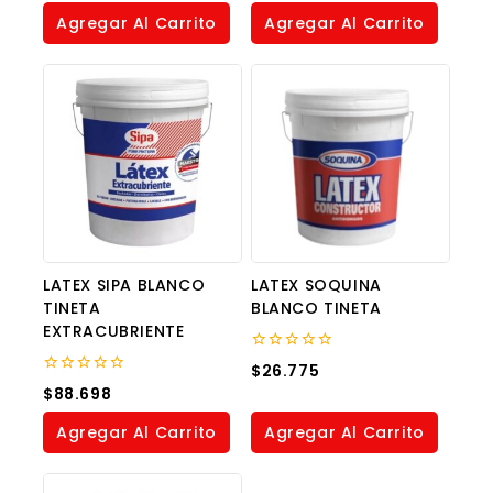
of
of
Agregar Al Carrito
Agregar Al Carrito
5
5
LATEX SIPA BLANCO
LATEX SOQUINA
TINETA
BLANCO TINETA
EXTRACUBRIENTE
0
$
26.775
out
0
$
88.698
of
out
5
of
Agregar Al Carrito
Agregar Al Carrito
5