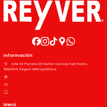
Información
Lote 03 Parcela 05 Sector LLancay San Pedro,
9660000, Region Metropolitana
+569 97724351
ventas@reyver.cl
https://reyver.cl
Menú