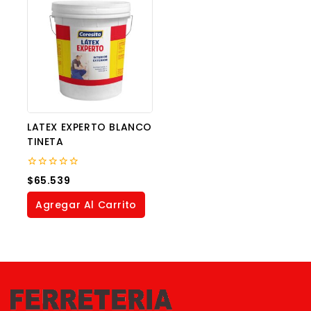
LATEX EXPERTO BLANCO
TINETA
0
$
65.539
out
of
Agregar Al Carrito
5