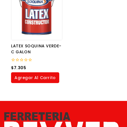
LATEX SOQUINA VERDE-
C GALON
0
$
7.305
out
of
Agregar Al Carrito
5