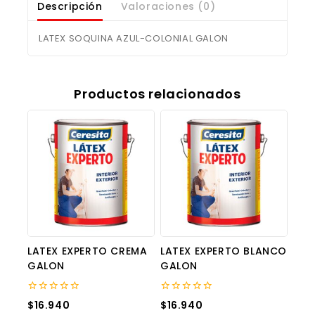
Descripción
Valoraciones (0)
LATEX SOQUINA AZUL-COLONIAL GALON
Productos relacionados
LATEX EXPERTO CREMA
LATEX EXPERTO BLANCO
GALON
GALON
0
0
$
16.940
$
16.940
out
out