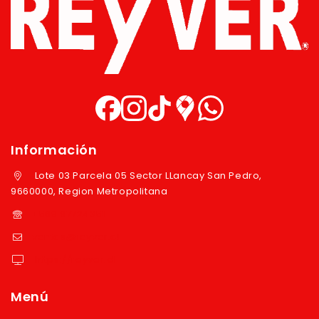
Información
Lote 03 Parcela 05 Sector LLancay San Pedro,
9660000, Region Metropolitana
+569 97724351
ventas@reyver.cl
https://reyver.cl
Menú