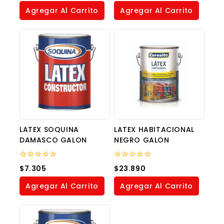
of
of
Agregar Al Carrito
Agregar Al Carrito
5
5
LATEX SOQUINA
LATEX HABITACIONAL
DAMASCO GALON
NEGRO GALON
0
0
$
7.305
$
23.890
out
out
of
of
Agregar Al Carrito
Agregar Al Carrito
5
5