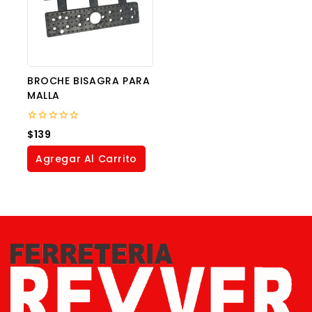
BROCHE BISAGRA PARA
MALLA
0
$
139
out
of
Agregar Al Carrito
5