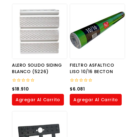
ALERO SOLIDO SIDING
FIELTRO ASFALTICO
BLANCO (5226)
LISO 10/16 BECTON
0
0
$
18.910
$
6.081
out
out
of
of
Agregar Al Carrito
Agregar Al Carrito
5
5