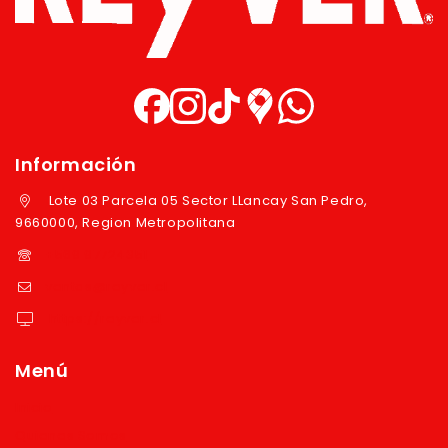
Información
Lote 03 Parcela 05 Sector LLancay San Pedro,
9660000, Region Metropolitana
+569 97724351
ventas@reyver.cl
https://reyver.cl
Menú
Inicio
Quienes Somos