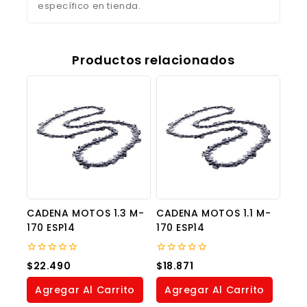
específico en tienda.
Productos relacionados
CADENA MOTOS 1.3 M-
CADENA MOTOS 1.1 M-
170 ESP14
170 ESP14
0
0
$
22.490
$
18.871
out
out
of
of
Agregar Al Carrito
Agregar Al Carrito
5
5