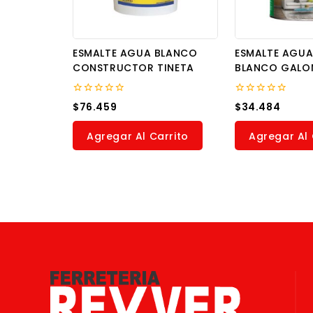
ESMALTE AGUA BLANCO
ESMALTE AGUA
CONSTRUCTOR TINETA
BLANCO GALO
0
0
$
76.459
$
34.484
out
out
of
of
5
5
Agregar Al Carrito
Agregar Al 