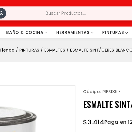
BAÑO & COCINA
HERRAMIENTAS
PINTURAS
Tienda
/
PINTURAS
/
ESMALTES
/
ESMALTE SINT/CERES BLANC
Código:
PIES1897
ESMALTE SIN
$
3.414
Paga en 1