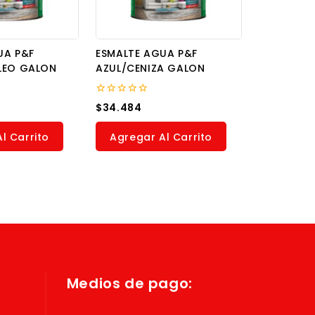
UA P&F
ESMALTE AGUA P&F
LEO GALON
AZUL/CENIZA GALON
0
$
34.484
out
of
5
l Carrito
Agregar Al Carrito
Medios de pago: