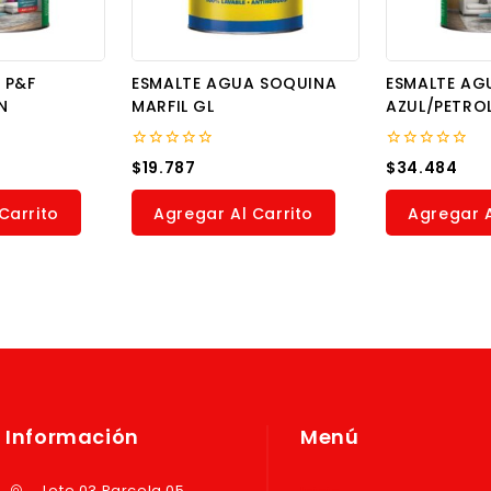
 P&F
ESMALTE AGUA SOQUINA
ESMALTE AG
N
MARFIL GL
AZUL/PETRO
0
0
$
19.787
$
34.484
out
out
of
of
5
5
Carrito
Agregar Al Carrito
Agregar A
Información
Menú
Lote 03 Parcela 05