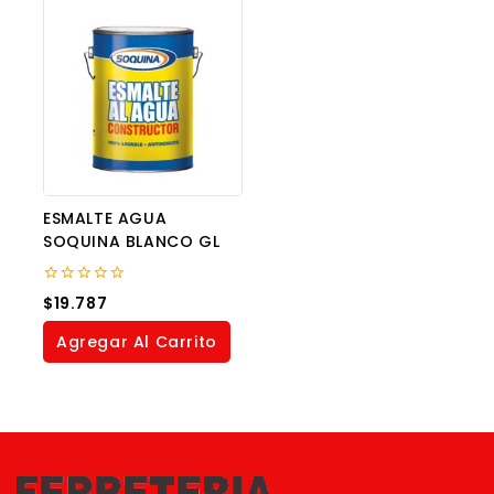
ESMALTE AGUA
SOQUINA BLANCO GL
0
$
19.787
out
of
Agregar Al Carrito
5