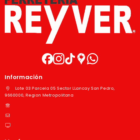
Información
Lote 03 Parcela 05 Sector LLancay San Pedro,
9660000, Region Metropolitana
+569 97724351
ventas@reyver.cl
https://reyver.cl