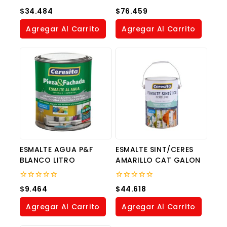
0
0
$
34.484
$
76.459
out
out
of
of
Agregar Al Carrito
Agregar Al Carrito
5
5
ESMALTE AGUA P&F
ESMALTE SINT/CERES
BLANCO LITRO
AMARILLO CAT GALON
0
0
$
9.464
$
44.618
out
out
of
of
Agregar Al Carrito
Agregar Al Carrito
5
5