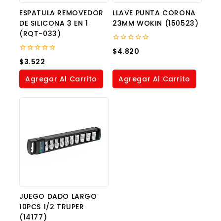
ESPATULA REMOVEDOR
LLAVE PUNTA CORONA
DE SILICONA 3 EN 1
23MM WOKIN (150523)
(RQT-033)
0
$
4.820
out
0
$
3.522
of
out
5
of
Agregar Al Carrito
Agregar Al Carrito
5
JUEGO DADO LARGO
10PCS 1/2 TRUPER
(14177)