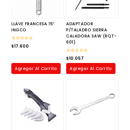
LLAVE FRANCESA 15″
ADAPTADOR
INGCO
P/TALADRO SIERRA
CALADORA SAW (RQT-
601)
0
$
17.600
out
of
5
0
$
10.057
out
of
Agregar Al Carrito
Agregar Al Carrito
5