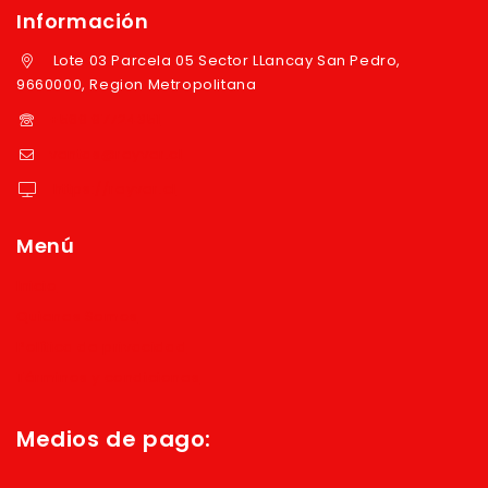
Información
Lote 03 Parcela 05 Sector LLancay San Pedro,
9660000, Region Metropolitana
+569 97724351
ventas@reyver.cl
https://reyver.cl
Menú
Inicio
Quienes Somos
Política de privacidad
Términos y condiciones
Medios de pago: