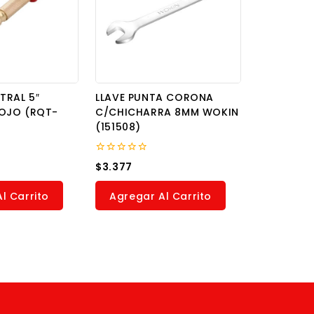
TRAL 5″
LLAVE PUNTA CORONA
OJO (RQT-
C/CHICHARRA 8MM WOKIN
(151508)
0
$
3.377
out
of
5
l Carrito
Agregar Al Carrito