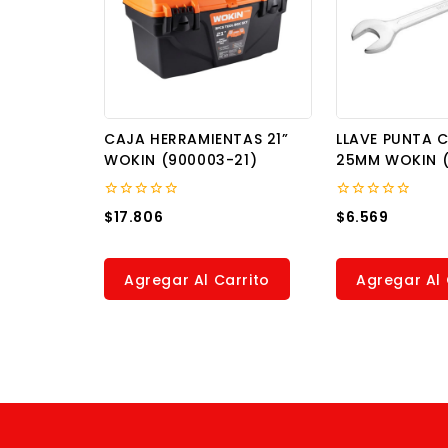
CAJA HERRAMIENTAS 21”
LLAVE PUNTA
WOKIN (900003-21)
25MM WOKIN (
0
0
$
17.806
$
6.569
out
out
of
of
5
5
Agregar Al Carrito
Agregar Al 