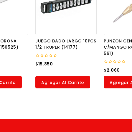
 CORONA
JUEGO DADO LARGO 10PCS
PUNZON CEN
150525)
1/2 TRUPER (14177)
C/MANGO R
561)
0
$
15.850
out
0
$
2.060
of
out
5
of
5
Carrito
Agregar Al Carrito
Agregar A