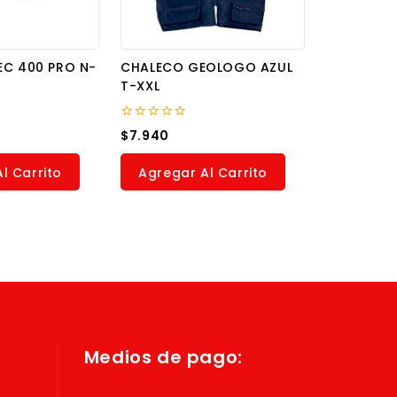
EC 400 PRO N-
CHALECO GEOLOGO AZUL
T-XXL
0
$
7.940
out
of
5
l Carrito
Agregar Al Carrito
Medios de pago: