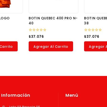
OLOGO
BOTIN QUEBEC 400 PRO N-
BOTIN QUEB
40
38
0
0
$
37.076
$
37.076
out
out
of
of
5
5
Carrito
Agregar Al Carrito
Agregar A
Información
Menú
Lote 03 Parcela 05