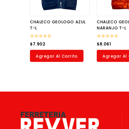
CHALECO GEOLOGO AZUL
CHALECO GE
T-L
NARANJO T-L
0
0
$
7.902
$
8.061
out
out
of
of
5
5
Agregar Al Carrito
Agregar Al 