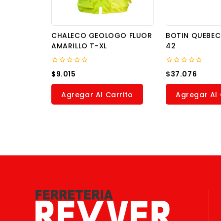
CHALECO GEOLOGO FLUOR
BOTIN QUEBEC
AMARILLO T-XL
42
0
0
$
9.015
$
37.076
out
out
of
of
5
5
Agregar Al Carrito
Agregar Al 