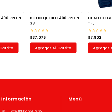
 400 PRO N-
BOTIN QUEBEC 400 PRO N-
CHALECO G
38
T-L
0
0
$
37.076
$
7.902
out
out
of
of
5
5
Carrito
Agregar Al Carrito
Agregar A
Información
Menú
Lote 03 Parcela 05
Inicio