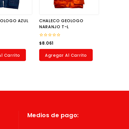
EOLOGO AZUL
CHALECO GEOLOGO
NARANJO T-L
0
$
8.061
out
of
5
l Carrito
Agregar Al Carrito
Medios de pago: