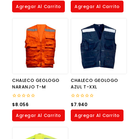
of
of
Agregar Al Carrito
Agregar Al Carrito
5
5
CHALECO GEOLOGO
CHALECO GEOLOGO
NARANJO T-M
AZUL T-XXL
0
0
$
8.056
$
7.940
out
out
of
of
Agregar Al Carrito
Agregar Al Carrito
5
5