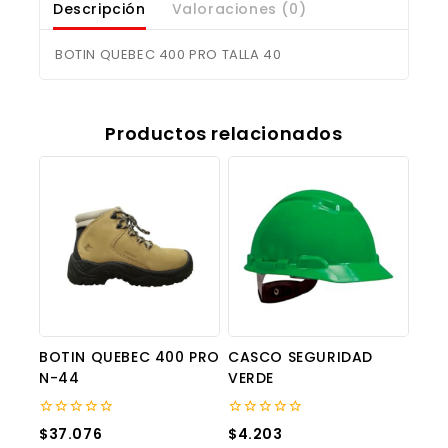
Descripción
Valoraciones (0)
BOTIN QUEBEC 400 PRO TALLA 40
Productos relacionados
BOTIN QUEBEC 400 PRO
CASCO SEGURIDAD
N-44
VERDE
0
0
$
37.076
$
4.203
out
out