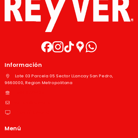
Información
Lote 03 Parcela 05 Sector LLancay San Pedro,
9660000, Region Metropolitana
+569 97724351
ventas@reyver.cl
https://reyver.cl
Menú