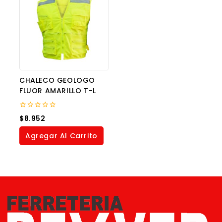
CHALECO GEOLOGO
FLUOR AMARILLO T-L
0
$
8.952
out
of
Agregar Al Carrito
5