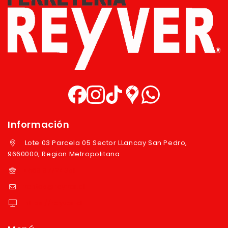
Información
Lote 03 Parcela 05 Sector LLancay San Pedro,
9660000, Region Metropolitana
+569 97724351
ventas@reyver.cl
https://reyver.cl