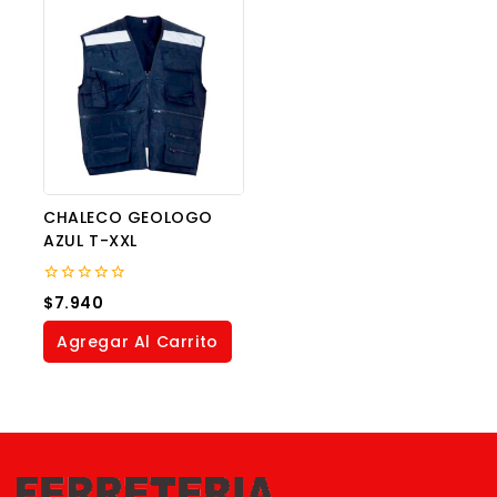
CHALECO GEOLOGO
AZUL T-XXL
0
$
7.940
out
of
Agregar Al Carrito
5