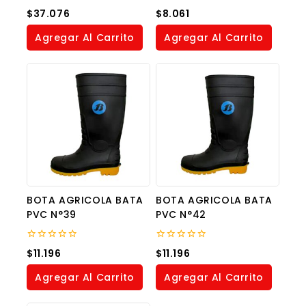
0
0
$
37.076
$
8.061
out
out
of
of
Agregar Al Carrito
Agregar Al Carrito
5
5
BOTA AGRICOLA BATA
BOTA AGRICOLA BATA
PVC N°39
PVC N°42
0
0
$
11.196
$
11.196
out
out
of
of
Agregar Al Carrito
Agregar Al Carrito
5
5