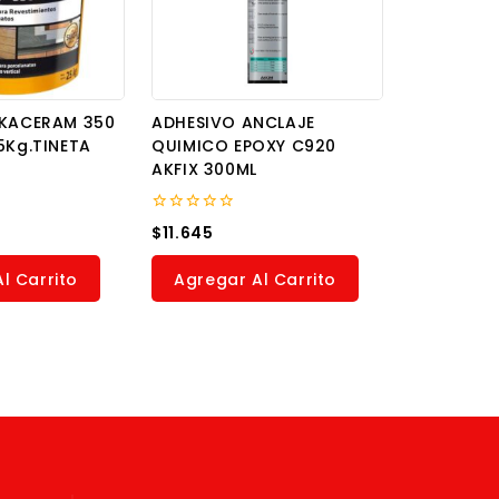
IKACERAM 350
ADHESIVO ANCLAJE
5Kg.TINETA
QUIMICO EPOXY C920
AKFIX 300ML
0
$
11.645
out
of
5
l Carrito
Agregar Al Carrito