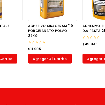
NTAJE
ADHESIVO SIKACERAM 110
ADHESIVO S
PORCELANATO POLVO
D.A PASTA 2
25KG
0
$
45.033
out
0
$
11.905
of
out
5
of
5
Carrito
Agregar Al Carrito
Agregar A