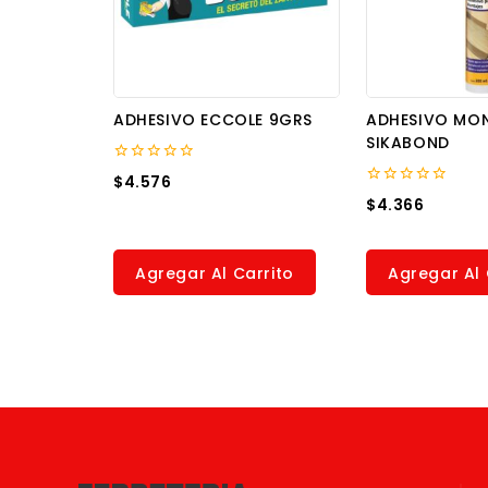
ADHESIVO ECCOLE 9GRS
ADHESIVO MO
SIKABOND
0
$
4.576
out
0
$
4.366
of
out
5
of
5
Agregar Al Carrito
Agregar Al 