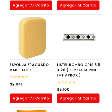
of
of
Agregar Al Carrito
Agregar Al Carrito
5
5
ESPONJA FRAGUADO
LISTEL ROMBO GRIS 5.5
VARIEDADES
X 26 (POR CAJA RINDE
1MT APROX.)
0
$
2.041
out
0
$
5.100
of
out
5
of
Agregar Al Carrito
Agregar Al Carrito
5