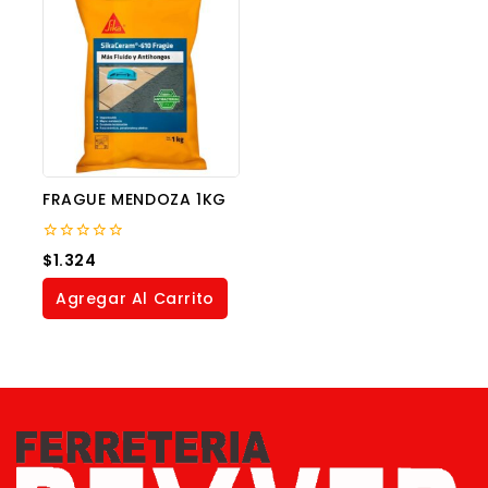
FRAGUE MENDOZA 1KG
0
$
1.324
out
of
Agregar Al Carrito
5