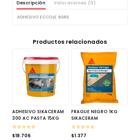
Descripción
Valoraciones (0)
ADHESIVO ECCOLE 9GRS
Productos relacionados
ADHESIVO SIKACERAM
FRAGUE NEGRO 1KG
300 AC PASTA 15KG
SIKACERAM
0
0
$
18.706
$
1.377
out
out