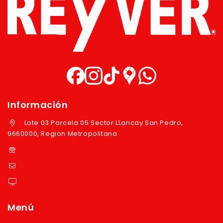
Información
Lote 03 Parcela 05 Sector LLancay San Pedro,
9660000, Region Metropolitana
+569 97724351
ventas@reyver.cl
https://reyver.cl
Menú