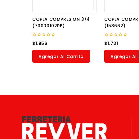
COPLA COMPRESION 3/4
COPLA COMPR
(70000102PE)
(153662)
0
0
$
1.956
$
1.731
out
out
of
of
5
5
Agregar Al Carrito
Agregar Al 