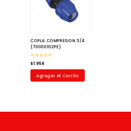
COPLA COMPRESION 3/4
(70000102PE)
0
$
1.956
out
of
5
Agregar Al Carrito