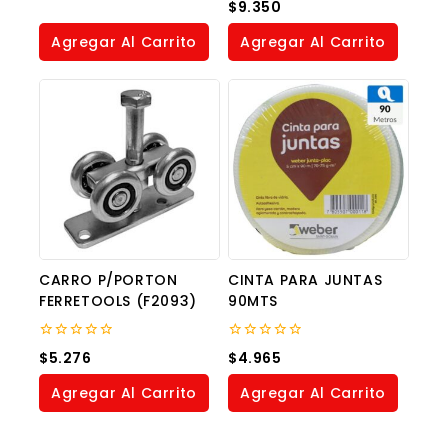
0
$
9.350
of
out
5
of
Agregar Al Carrito
Agregar Al Carrito
5
CARRO P/PORTON
CINTA PARA JUNTAS
FERRETOOLS (F2093)
90MTS
0
0
$
5.276
$
4.965
out
out
of
of
Agregar Al Carrito
Agregar Al Carrito
5
5