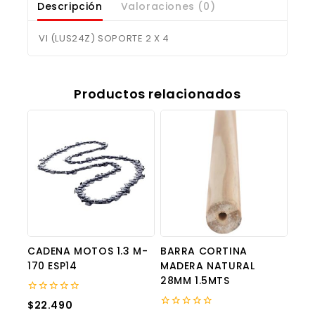
Descripción
Valoraciones (0)
VI (LUS24Z) SOPORTE 2 X 4
Productos relacionados
CADENA MOTOS 1.3 M-
BARRA CORTINA
170 ESP14
MADERA NATURAL
28MM 1.5MTS
0
$
22.490
out