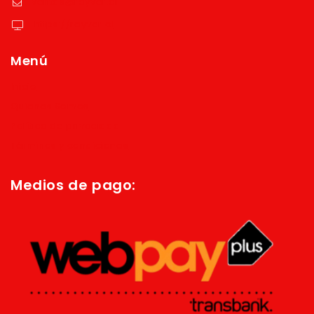
ventas@reyver.cl
https://reyver.cl
Menú
Inicio
Quienes Somos
Política de privacidad
Términos y condiciones
Medios de pago: