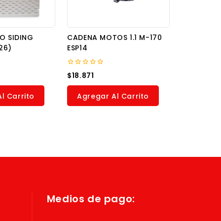
O SIDING
CADENA MOTOS 1.1 M-170
26)
ESP14
0
$
18.871
out
of
5
l Carrito
Agregar Al Carrito
Medios de pago: