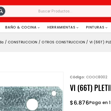
BAÑO & COCINA
HERRAMIENTAS
PINTURAS
da
/
CONSTRUCCION
/
OTROS CONSTRUCCION
/
VI (66T) PL
Código:
COOC8002
VI (66T) PLET
$
6.876
Paga en 