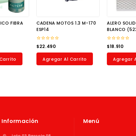
ICO FIBRA
CADENA MOTOS 1.3 M-170
ALERO SOLID
ESP14
BLANCO (52
0
0
$
22.490
$
18.910
out
out
of
of
5
5
Carrito
Agregar Al Carrito
Agregar A
Información
Menú
Lote 03 Parcela 05