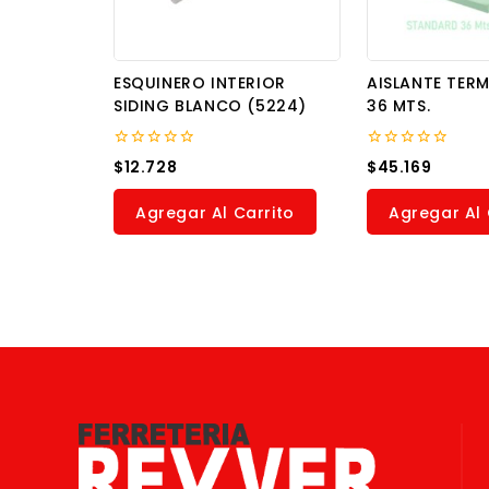
ESQUINERO INTERIOR
AISLANTE TERM
SIDING BLANCO (5224)
36 MTS.
0
0
$
12.728
$
45.169
out
out
of
of
5
5
Agregar Al Carrito
Agregar Al 