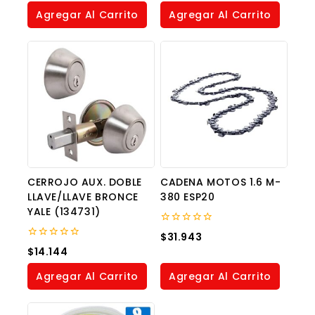
of
of
Agregar Al Carrito
Agregar Al Carrito
5
5
CERROJO AUX. DOBLE
CADENA MOTOS 1.6 M-
LLAVE/LLAVE BRONCE
380 ESP20
YALE (134731)
0
$
31.943
out
0
$
14.144
of
out
5
of
Agregar Al Carrito
Agregar Al Carrito
5