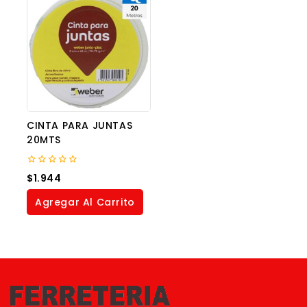
CINTA PARA JUNTAS
20MTS
0
$
1.944
out
of
Agregar Al Carrito
5