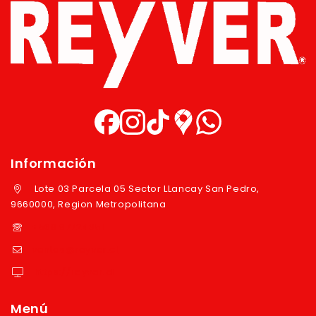
Información
Lote 03 Parcela 05 Sector LLancay San Pedro,
9660000, Region Metropolitana
+569 97724351
ventas@reyver.cl
https://reyver.cl
Menú