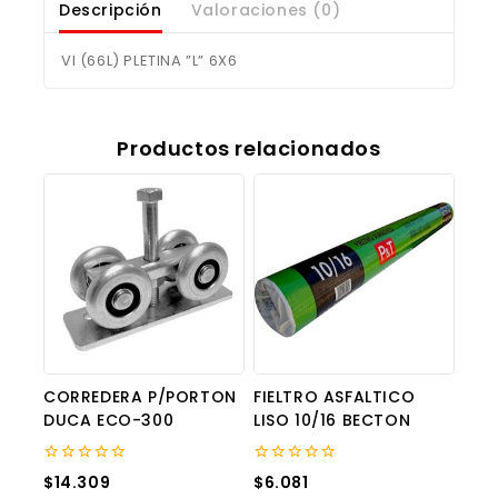
Descripción
Valoraciones (0)
VI (66L) PLETINA ”L” 6X6
Productos relacionados
CORREDERA P/PORTON
FIELTRO ASFALTICO
DUCA ECO-300
LISO 10/16 BECTON
0
0
$
14.309
$
6.081
out
out