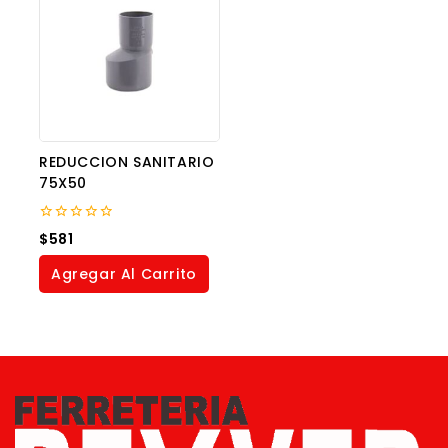
REDUCCION SANITARIO
75X50
0
$
581
out
of
Agregar Al Carrito
5