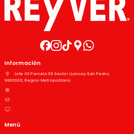
Información
Lote 03 Parcela 05 Sector LLancay San Pedro,
9660000, Region Metropolitana
+569 97724351
ventas@reyver.cl
https://reyver.cl
Menú