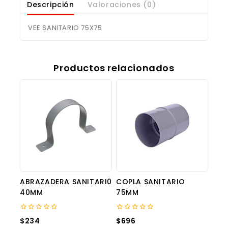
Descripción
Valoraciones (0)
VEE SANITARIO 75X75
Productos relacionados
ABRAZADERA SANITARI0
COPLA SANITARIO
40MM
75MM
0
0
$
234
$
696
out
out