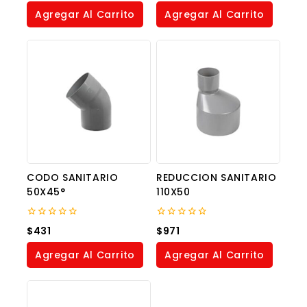
of
of
Agregar Al Carrito
Agregar Al Carrito
5
5
CODO SANITARIO
REDUCCION SANITARIO
50X45°
110X50
0
0
$
431
$
971
out
out
of
of
Agregar Al Carrito
Agregar Al Carrito
5
5