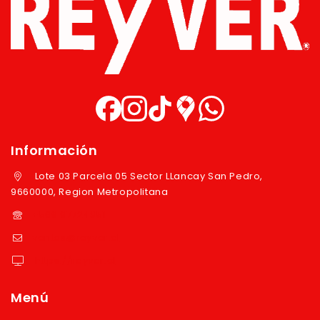
Información
Lote 03 Parcela 05 Sector LLancay San Pedro,
9660000, Region Metropolitana
+569 97724351
ventas@reyver.cl
https://reyver.cl
Menú