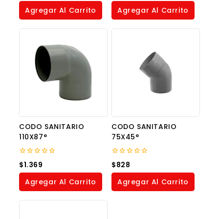
of
of
Agregar Al Carrito
Agregar Al Carrito
5
5
CODO SANITARIO
CODO SANITARIO
110X87°
75X45°
0
0
$
1.369
$
828
out
out
of
of
Agregar Al Carrito
Agregar Al Carrito
5
5