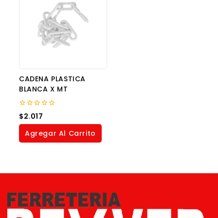
CADENA PLASTICA
BLANCA X MT
0
$
2.017
out
of
Agregar Al Carrito
5