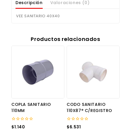
Descripción
Valoraciones (0)
VEE SANITARIO 40X40
Productos relacionados
COPLA SANITARIO
CODO SANITARIO
110MM
110X87° C/REGISTRO
0
0
$
1.140
$
6.531
out
out