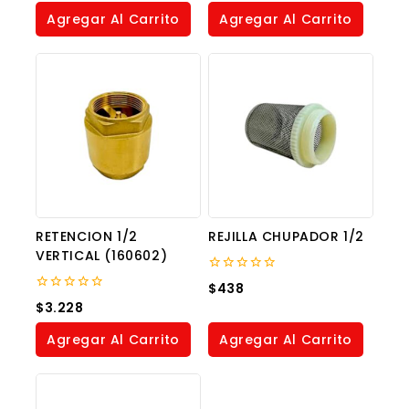
5
of
Agregar Al Carrito
Agregar Al Carrito
5
RETENCION 1/2
REJILLA CHUPADOR 1/2
VERTICAL (160602)
0
$
438
out
0
$
3.228
of
out
5
of
Agregar Al Carrito
Agregar Al Carrito
5