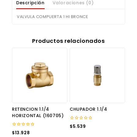
Descripción
Valoraciones (0)
VALVULA COMPUERTA 1 HI BRONCE
Productos relacionados
RETENCION 1.1/4
CHUPADOR 1.1/4
HORIZONTAL (160705)
0
$
5.539
out
0
$
13.928
of
out