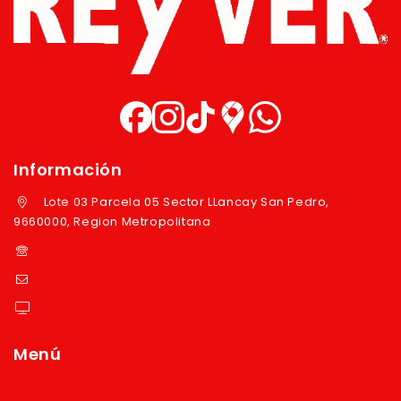
Información
Lote 03 Parcela 05 Sector LLancay San Pedro,
9660000, Region Metropolitana
+569 97724351
ventas@reyver.cl
https://reyver.cl
Menú
Inicio