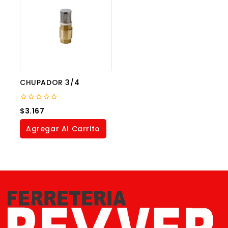
CHUPADOR 3/4
0
$
3.167
out
of
Agregar Al Carrito
5