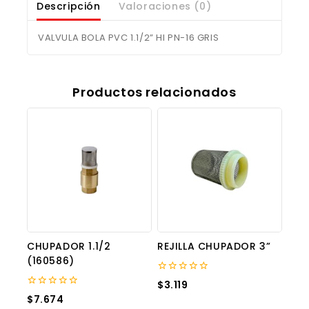
Descripción
Valoraciones (0)
VALVULA BOLA PVC 1.1/2” HI PN-16 GRIS
Productos relacionados
CHUPADOR 1.1/2
REJILLA CHUPADOR 3”
(160586)
0
$
3.119
out
0
$
7.674
of
out