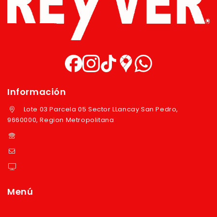
Información
Lote 03 Parcela 05 Sector LLancay San Pedro,
9660000, Region Metropolitana
+569 97724351
ventas@reyver.cl
https://reyver.cl
Menú
Inicio