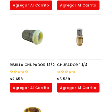
5
of
Agregar Al Carrito
Agregar Al Carrito
5
REJILLA CHUPADOR 1.1/2
CHUPADOR 1.1/4
0
0
$
2.658
$
5.539
out
out
of
of
Agregar Al Carrito
Agregar Al Carrito
5
5