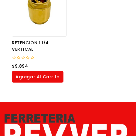
RETENCION 1.1/4
VERTICAL
0
$
9.894
out
of
Agregar Al Carrito
5