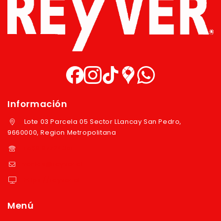
Información
Lote 03 Parcela 05 Sector LLancay San Pedro,
9660000, Region Metropolitana
+569 97724351
ventas@reyver.cl
https://reyver.cl
Menú