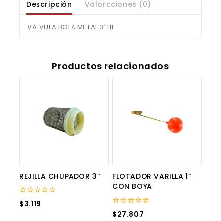
Descripción
Valoraciones (0)
VALVULA BOLA METAL 3′ HI
Productos relacionados
REJILLA CHUPADOR 3”
FLOTADOR VARILLA 1”
CON BOYA
0
$
3.119
out
0
$
27.807
of
out