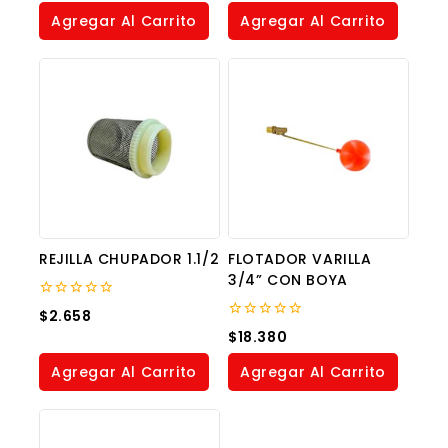
5
of
Agregar Al Carrito
Agregar Al Carrito
5
REJILLA CHUPADOR 1.1/2
FLOTADOR VARILLA
3/4” CON BOYA
0
$
2.658
out
0
$
18.380
of
out
5
of
Agregar Al Carrito
Agregar Al Carrito
5