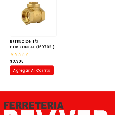
RETENCION 1/2
HORIZONTAL (160702 )
0
$
3.908
out
of
Agregar Al Carrito
5