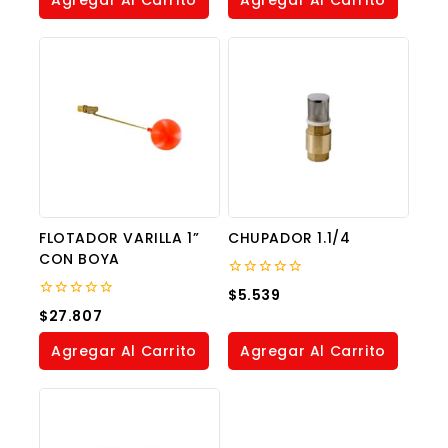
Agregar Al Carrito
Agregar Al Carrito
5
5
FLOTADOR VARILLA 1”
CHUPADOR 1.1/4
CON BOYA
0
$
5.539
out
0
$
27.807
of
out
5
of
Agregar Al Carrito
Agregar Al Carrito
5