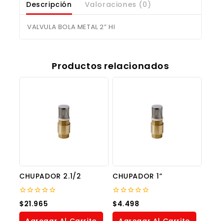
Descripción
Valoraciones (0)
VALVULA BOLA METAL 2” HI
Productos relacionados
CHUPADOR 2.1/2
CHUPADOR 1”
0
0
$
21.965
$
4.498
out
out
of
of