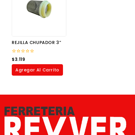
REJILLA CHUPADOR 3”
0
$
3.119
out
of
Agregar Al Carrito
5