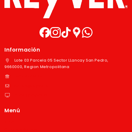
Información
Lote 03 Parcela 05 Sector LLancay San Pedro,
9660000, Region Metropolitana
+569 97724351
ventas@reyver.cl
https://reyver.cl
Menú
Inicio
Quienes Somos