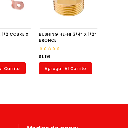
 1/2 COBRE X
BUSHING HE-HI 3/4” X 1/2”
BRONCE
0
$
1.191
out
of
5
l Carrito
Agregar Al Carrito