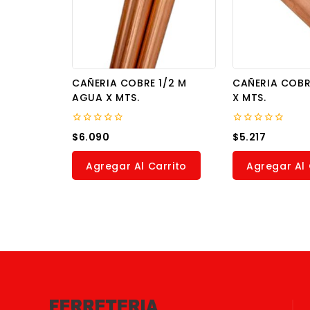
CAÑERIA COBRE 1/2 M
CAÑERIA COBR
AGUA X MTS.
X MTS.
0
0
$
6.090
$
5.217
out
out
of
of
5
5
Agregar Al Carrito
Agregar Al 