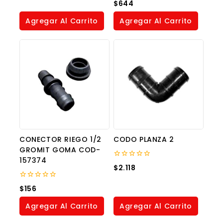
5
0
$
644
out
of
Agregar Al Carrito
Agregar Al Carrito
5
CONECTOR RIEGO 1/2
CODO PLANZA 2
GROMIT GOMA COD-
157374
0
$
2.118
out
of
0
5
$
156
out
of
Agregar Al Carrito
Agregar Al Carrito
5