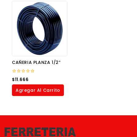
CAÑERIA PLANZA 1/2”
0
$
11.666
out
of
Agregar Al Carrito
5