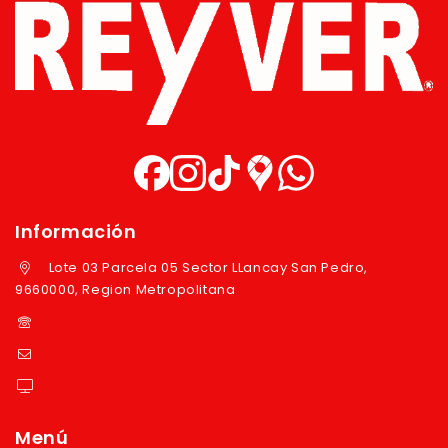
Información
Lote 03 Parcela 05 Sector LLancay San Pedro,
9660000, Region Metropolitana
+569 97724351
ventas@reyver.cl
https://reyver.cl
Menú