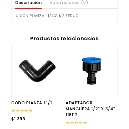
Descripción
Valoraciones (0)
UNION PLANZA 1.1/4X1.1/2 REDUC
Productos relacionados
CODO PLANZA 1.1/2
ADAPTADOR
MANGUERA 1/2” X 3/4”
116112
0
$
1.393
out
of