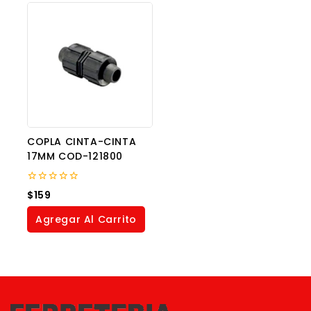
COPLA CINTA-CINTA
17MM COD-121800
0
$
159
out
of
Agregar Al Carrito
5