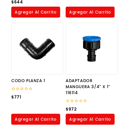
0
$
644
of
out
5
of
Agregar Al Carrito
Agregar Al Carrito
5
CODO PLANZA 1
ADAPTADOR
MANGUERA 3/4” X 1”
116114
0
$
771
out
of
5
0
$
972
out
of
Agregar Al Carrito
Agregar Al Carrito
5