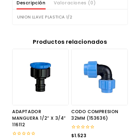
Descripción
Valoraciones (0)
UNION LLAVE PLASTICA 1/2
Productos relacionados
ADAPTADOR
CODO COMPRESION
MANGUERA 1/2” X 3/4”
32MM (153636)
116112
0
$
1.523
out