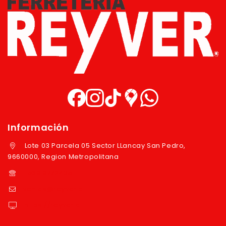
Información
Lote 03 Parcela 05 Sector LLancay San Pedro,
9660000, Region Metropolitana
+569 97724351
ventas@reyver.cl
https://reyver.cl