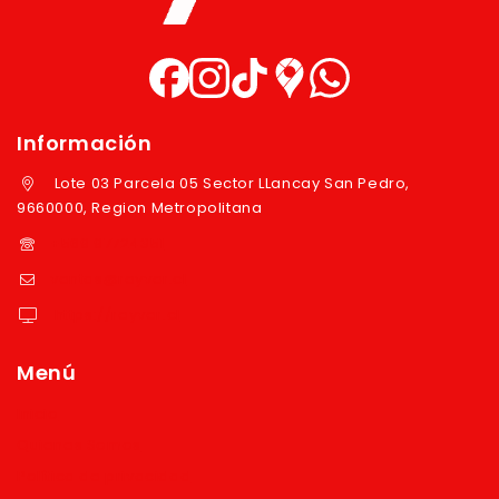
Información
Lote 03 Parcela 05 Sector LLancay San Pedro,
9660000, Region Metropolitana
+569 97724351
ventas@reyver.cl
https://reyver.cl
Menú
Inicio
Quienes Somos
Política de privacidad