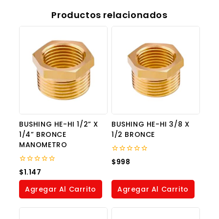
Productos relacionados
BUSHING HE-HI 1/2” X
BUSHING HE-HI 3/8 X
1/4” BRONCE
1/2 BRONCE
MANOMETRO
0
$
998
out
0
$
1.147
of
out
5
of
Agregar Al Carrito
Agregar Al Carrito
5