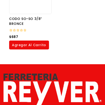
CODO SO-SO 3/8”
BRONCE
0
$
687
out
of
Agregar Al Carrito
5