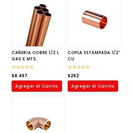
CAÑERIA COBRE 1/2 L
COPLA ESTAMPADA 1/2”
GAS X MTS.
CU
0
0
$
8.497
$
262
out
out
of
of
Agregar Al Carrito
Agregar Al Carrito
5
5