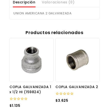
Descripción
Valoraciones (0)
UNION AMERICANA 2 GALVANIZADA
Productos relacionados
COPLA GALVANIZADA 1
COPLA GALVANIZADA 2
x 1/2 HI (159824)
0
$
3.625
out
0
$
1.135
of
out