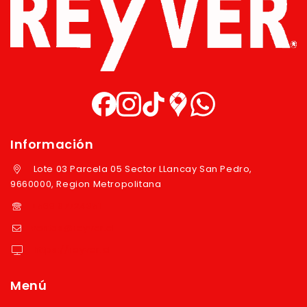
Información
Lote 03 Parcela 05 Sector LLancay San Pedro,
9660000, Region Metropolitana
+569 97724351
ventas@reyver.cl
https://reyver.cl
Menú