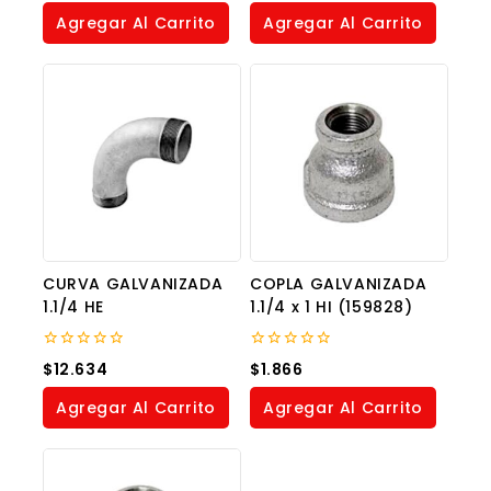
5
of
Agregar Al Carrito
Agregar Al Carrito
5
CURVA GALVANIZADA
COPLA GALVANIZADA
1.1/4 HE
1.1/4 x 1 HI (159828)
0
0
$
12.634
$
1.866
out
out
of
of
Agregar Al Carrito
Agregar Al Carrito
5
5