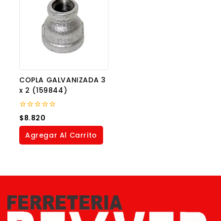
COPLA GALVANIZADA 3
x 2 (159844)
0
$
8.820
out
of
Agregar Al Carrito
5