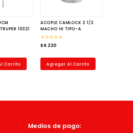
0CM
ACOPLE CAMLOCK 2 1/2
TRUPER 10321
MACHO HI TIPO-A
0
$
4.220
out
of
5
l Carrito
Agregar Al Carrito
Medios de pago: