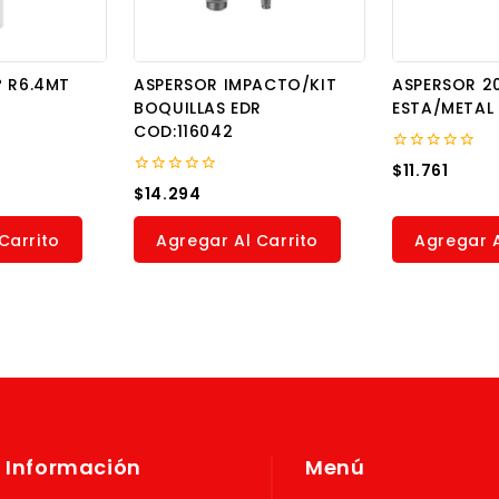
º R6.4MT
ASPERSOR IMPACTO/KIT
ASPERSOR 2
BOQUILLAS EDR
ESTA/METAL 
COD:116042
0
$
11.761
out
0
$
14.294
of
out
5
of
5
Carrito
Agregar Al Carrito
Agregar A
Información
Menú