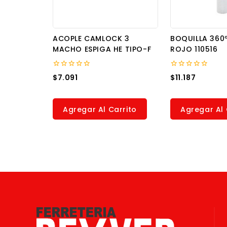
ACOPLE CAMLOCK 3
BOQUILLA 360
MACHO ESPIGA HE TIPO-F
ROJO 110516
0
0
$
7.091
$
11.187
out
out
of
of
5
5
Agregar Al Carrito
Agregar Al 