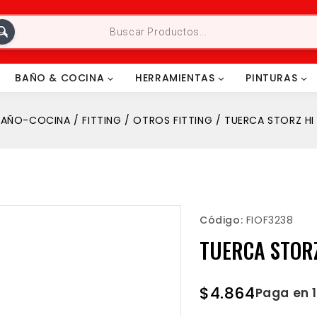
BAÑO & COCINA
HERRAMIENTAS
PINTURAS
BAÑO-COCINA
/
FITTING
/
OTROS FITTING
/
TUERCA STORZ HI 
Código:
FIOF3238
TUERCA STORZ
$
4.864
Paga en 