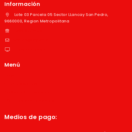
Información
Lote 03 Parcela 05 Sector LLancay San Pedro,
9660000, Region Metropolitana
+569 97724351
ventas@reyver.cl
https://reyver.cl
Menú
Inicio
Quienes Somos
Política de privacidad
Términos y condiciones
Medios de pago: