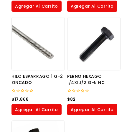
of
of
Agregar Al Carrito
Agregar Al Carrito
5
5
HILO ESPARRAGO 1 G-2
PERNO HEXAGO
ZINCADO
1/4X1.1/2 G-5 NC
0
0
$
17.868
$
82
out
out
of
of
Agregar Al Carrito
Agregar Al Carrito
5
5