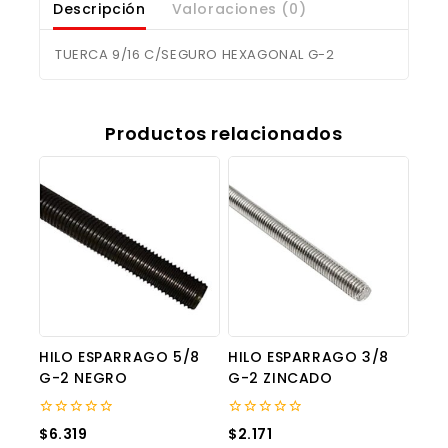
Descripción
Valoraciones (0)
TUERCA 9/16 C/SEGURO HEXAGONAL G-2
Productos relacionados
HILO ESPARRAGO 5/8
HILO ESPARRAGO 3/8
G-2 NEGRO
G-2 ZINCADO
0
0
$
6.319
$
2.171
out
out