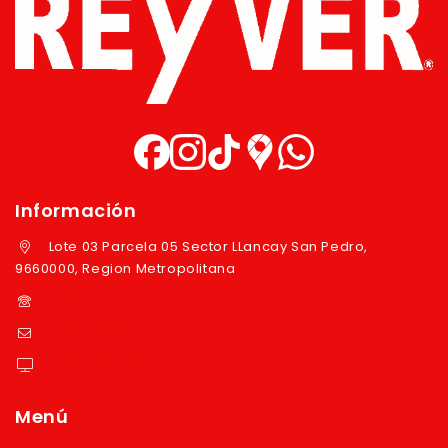
Información
Lote 03 Parcela 05 Sector LLancay San Pedro,
9660000, Region Metropolitana
+569 97724351
ventas@reyver.cl
https://reyver.cl
Menú