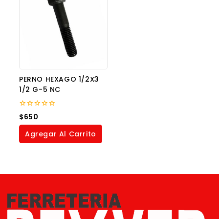
PERNO HEXAGO 1/2X3
1/2 G-5 NC
0
$
650
out
of
Agregar Al Carrito
5