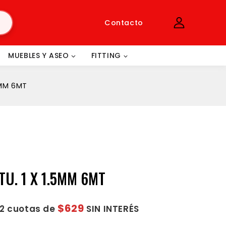
Contacto
MUEBLES Y ASEO
FITTING
5MM 6MT
U. 1 X 1.5MM 6MT
$629
12 cuotas de
SIN INTERÉS