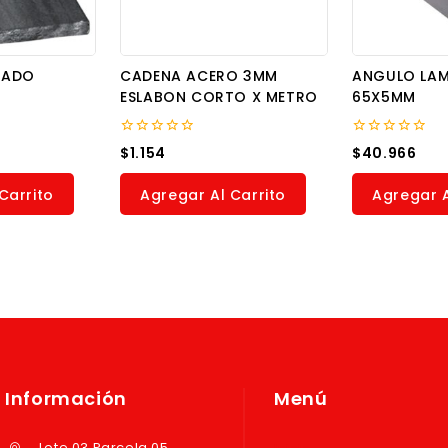
NADO
CADENA ACERO 3MM
ANGULO LA
ESLABON CORTO X METRO
65X5MM
0
0
$
1.154
$
40.966
out
out
of
of
5
5
Carrito
Agregar Al Carrito
Agregar A
Información
Menú
Lote 03 Parcela 05