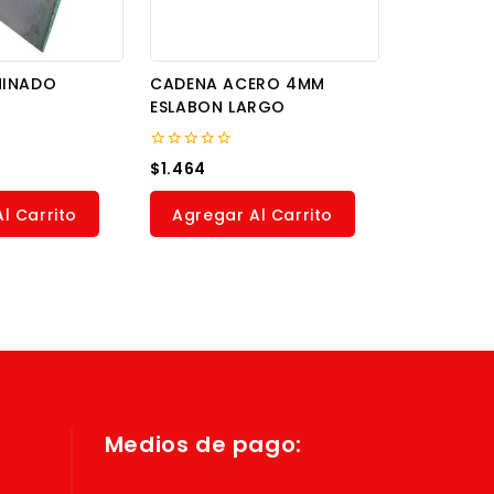
MINADO
CADENA ACERO 4MM
ESLABON LARGO
0
$
1.464
out
of
5
l Carrito
Agregar Al Carrito
Medios de pago: