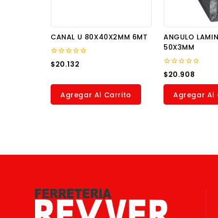
CANAL U 80X40X2MM 6MT
ANGULO LAMI
50X3MM
0
$
20.132
out
0
$
20.908
of
out
5
of
5
Agregar Al Carrito
Agregar Al 