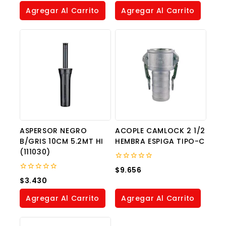
of
of
Agregar Al Carrito
Agregar Al Carrito
5
5
ASPERSOR NEGRO
ACOPLE CAMLOCK 2 1/2
B/GRIS 10CM 5.2MT HI
HEMBRA ESPIGA TIPO-C
(111030)
0
$
9.656
out
0
$
3.430
of
out
5
of
Agregar Al Carrito
Agregar Al Carrito
5