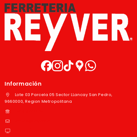
Información
Lote 03 Parcela 05 Sector LLancay San Pedro,
9660000, Region Metropolitana
+569 97724351
ventas@reyver.cl
https://reyver.cl