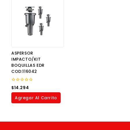
ASPERSOR
IMPACTO/KIT
BOQUILLAS EDR
COD:116042
0
$
14.294
out
of
Agregar Al Carrito
5