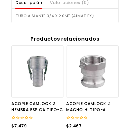
Descripción
Valoraciones (0)
TUBO AISLANTE 3/4 X 2.0MT (ALMAFLEX)
Productos relacionados
ACOPLE CAMLOCK 2
ACOPLE CAMLOCK 2
HEMBRA ESPIGA TIPO-C
MACHO HI TIPO-A
0
0
$
7.479
$
2.467
out
out