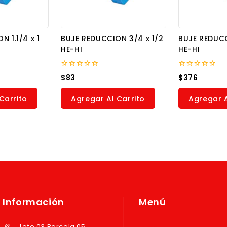
 1.1/4 x 1
BUJE REDUCCION 3/4 x 1/2
BUJE REDUCCI
HE-HI
HE-HI
0
0
$
83
$
376
out
out
of
of
5
5
Carrito
Agregar Al Carrito
Agregar A
Información
Menú
Lote 03 Parcela 05