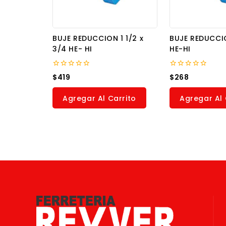
BUJE REDUCCION 1 1/2 x
BUJE REDUCCION
3/4 HE- HI
HE-HI
0
0
$
419
$
268
out
out
of
of
5
5
Agregar Al Carrito
Agregar Al 