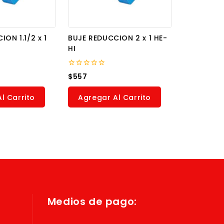
ON 1.1/2 x 1
BUJE REDUCCION 2 x 1 HE-
HI
0
$
557
out
of
5
l Carrito
Agregar Al Carrito
Medios de pago: