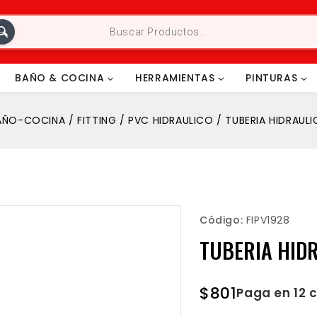
BAÑO & COCINA
HERRAMIENTAS
PINTURAS
AÑO-COCINA
/
FITTING
/
PVC HIDRAULICO
/
TUBERIA HIDRAUL
Código:
FIPV1928
TUBERIA HID
$
801
Paga en 12 