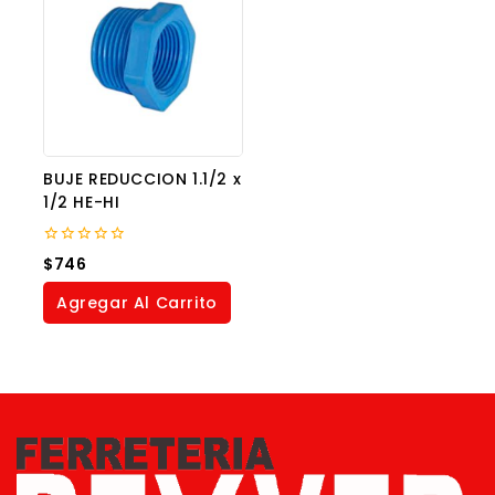
BUJE REDUCCION 1.1/2 x
1/2 HE-HI
0
$
746
out
of
Agregar Al Carrito
5