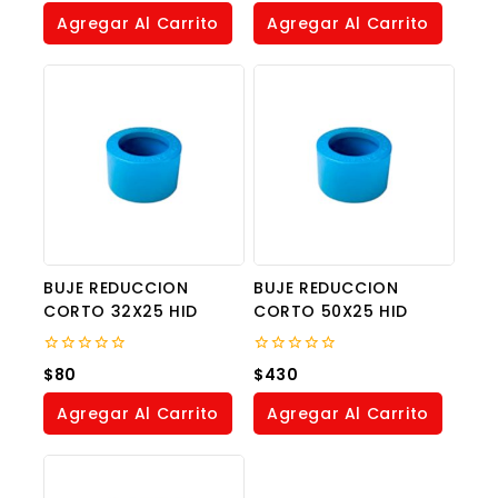
of
of
Agregar Al Carrito
Agregar Al Carrito
5
5
BUJE REDUCCION
BUJE REDUCCION
CORTO 32X25 HID
CORTO 50X25 HID
0
0
$
80
$
430
out
out
of
of
Agregar Al Carrito
Agregar Al Carrito
5
5