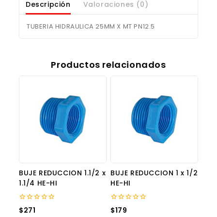
Descripción
Valoraciones (0)
TUBERIA HIDRAULICA 25MM X MT PN12.5
Productos relacionados
BUJE REDUCCION 1.1/2 x
BUJE REDUCCION 1 x 1/2
1.1/4 HE-HI
HE-HI
0
0
$
271
$
179
out
out