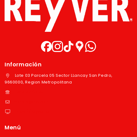
Información
Lote 03 Parcela 05 Sector LLancay San Pedro,
9660000, Region Metropolitana
+569 97724351
ventas@reyver.cl
https://reyver.cl
Menú