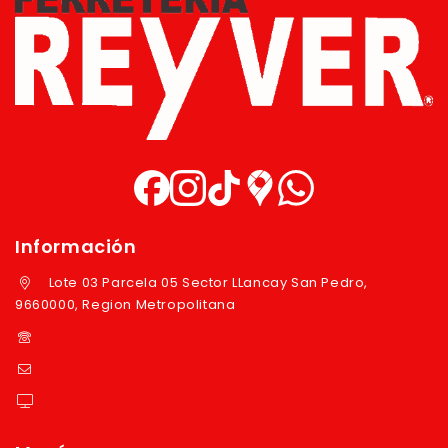
Información
Lote 03 Parcela 05 Sector LLancay San Pedro,
9660000, Region Metropolitana
+569 97724351
ventas@reyver.cl
https://reyver.cl