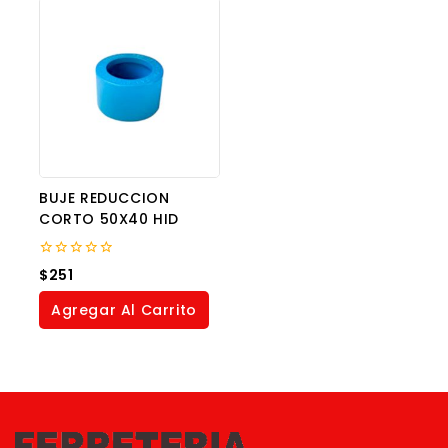
BUJE REDUCCION
CORTO 50X40 HID
0
$
251
out
of
Agregar Al Carrito
5