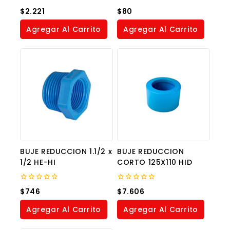
0
0
$
2.221
$
80
out
out
of
of
Agregar Al Carrito
Agregar Al Carrito
5
5
BUJE REDUCCION 1.1/2 x
BUJE REDUCCION
1/2 HE-HI
CORTO 125X110 HID
0
0
$
746
$
7.606
out
out
of
of
Agregar Al Carrito
Agregar Al Carrito
5
5