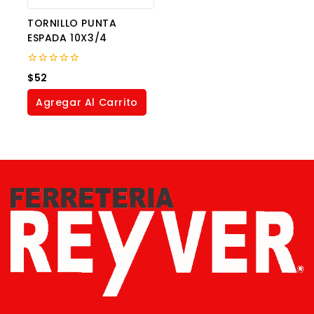
TORNILLO PUNTA
ESPADA 10X3/4
0
$
52
out
of
Agregar Al Carrito
5