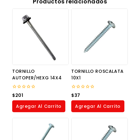
Productos relacionados
TORNILLO
TORNILLO ROSCALATA
AUTOPER/HEXG 14X4
10X1
0
0
$
201
$
37
out
out
of
of
Agregar Al Carrito
Agregar Al Carrito
5
5