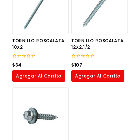
TORNILLO ROSCALATA
TORNILLO ROSCALATA
10X2
12X2.1/2
0
0
$
64
$
107
out
out
of
of
Agregar Al Carrito
Agregar Al Carrito
5
5