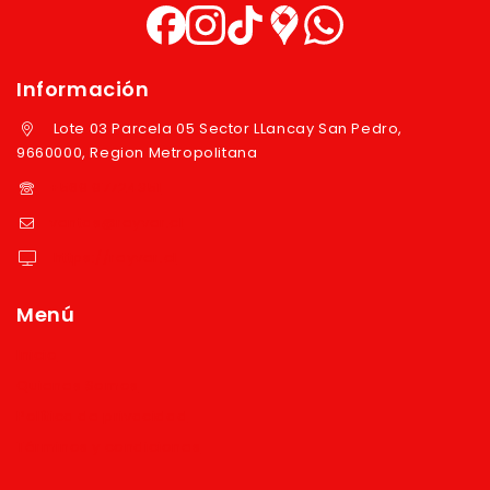
Información
Lote 03 Parcela 05 Sector LLancay San Pedro,
9660000, Region Metropolitana
+569 97724351
ventas@reyver.cl
https://reyver.cl
Menú
Inicio
Quienes Somos
Política de privacidad
Términos y condiciones