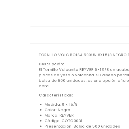
TORNILLO VOLC.BOLSA 500UN 6X1.5/8 NEGRO 
Descripción:
El Tornillo Volcanita REYVER 6×1 5/8 en ac
placas de yeso o volcanita. Su diseño permit
bolsa de 500 unidades, es una opción efici
obra.
Características:
Medida: 6 x 1 5/8
Color: Negro
Marca: REYVER
Código: COTO0031
Presentación: Bolsa de 500 unidades