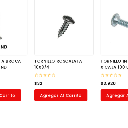
TA BROCA
TORNILLO ROSCALATA
TORNILLO IN
UND
10X3/4
X CAJA 100 
0
0
$
32
$
3.920
out
out
of
of
5
5
Carrito
Agregar Al Carrito
Agregar A