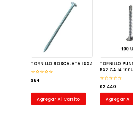
TORNILLO ROSCALATA 10X2
TORNILLO PUN
6X2 CAJA 100
0
$
64
out
0
$
2.440
of
out
5
of
5
Agregar Al Carrito
Agregar Al 