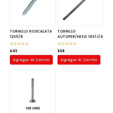
TORNILLO ROSCALATA
TORNILLO
12X5/8
AUTOPER/HEXG 14X1.1/4
0
0
$
43
$
58
out
out
of
of
Agregar Al Carrito
Agregar Al Carrito
5
5