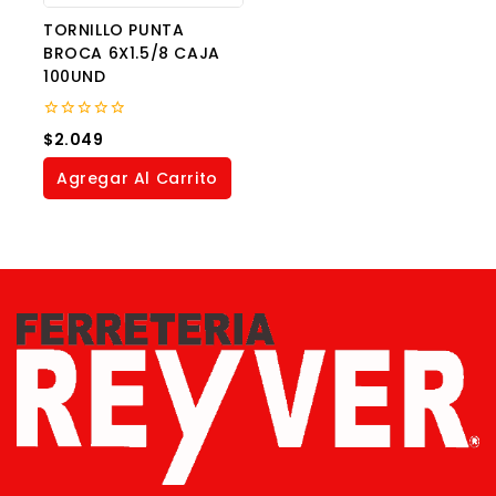
TORNILLO PUNTA
BROCA 6X1.5/8 CAJA
100UND
0
$
2.049
out
of
Agregar Al Carrito
5