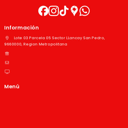
Información
Lote 03 Parcela 05 Sector LLancay San Pedro,
9660000, Region Metropolitana
+569 97724351
ventas@reyver.cl
https://reyver.cl
Menú
Inicio
Quienes Somos
Política de privacidad
Términos y condiciones