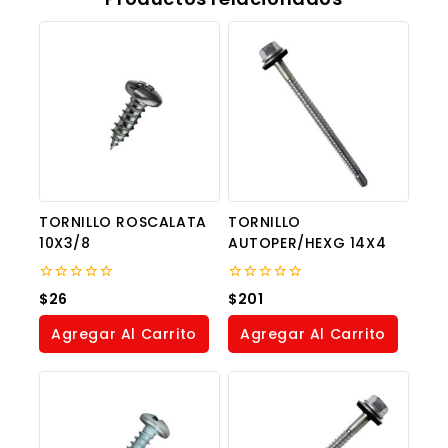
TORNILLO ROSCALATA
TORNILLO
10X3/8
AUTOPER/HEXG 14X4
0
0
$
26
$
201
out
out
of
of
Agregar Al Carrito
Agregar Al Carrito
5
5