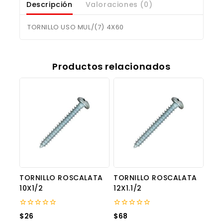
Descripción
Valoraciones (0)
TORNILLO USO MUL/(7) 4X60
Productos relacionados
TORNILLO ROSCALATA
TORNILLO ROSCALATA
10X1/2
12X1.1/2
0
0
$
26
$
68
out
out