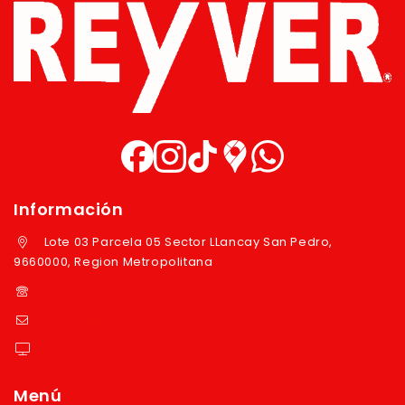
Información
Lote 03 Parcela 05 Sector LLancay San Pedro,
9660000, Region Metropolitana
+569 97724351
ventas@reyver.cl
https://reyver.cl
Menú