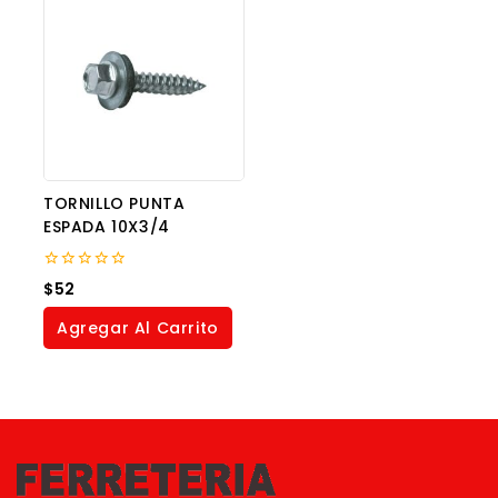
TORNILLO PUNTA
ESPADA 10X3/4
0
$
52
out
of
Agregar Al Carrito
5