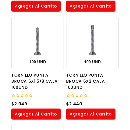
of
of
Agregar Al Carrito
Agregar Al Carrito
5
5
TORNILLO PUNTA
TORNILLO PUNTA
BROCA 6X1.5/8 CAJA
BROCA 6X2 CAJA
100UND
100UND
0
0
$
2.049
$
2.440
out
out
of
of
Agregar Al Carrito
Agregar Al Carrito
5
5